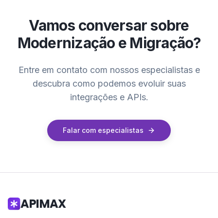
Evolução contínua conforme ROI e capacidade
Vamos conversar sobre
do time, sem big bang.
Modernização e Migração
?
Entre em contato com nossos especialistas e
descubra como podemos evoluir suas
integrações e APIs.
Falar com especialistas
APIMAX