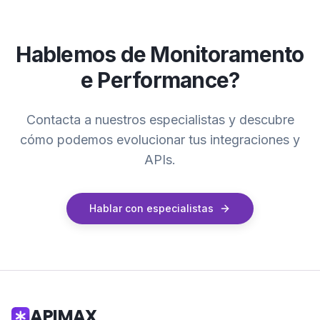
completo, latência em cada hop e onde
ocorreram erros. Essencial para depurar fluxos
Hablemos de
Monitoramento
complexos e identificar gargalos.
e Performance
?
Contacta a nuestros especialistas y descubre
cómo podemos evolucionar tus integraciones y
APIs.
Hablar con especialistas
APIMAX