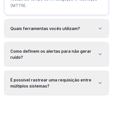
(MTTR).
Quais ferramentas vocês utilizam?
Trabalhamos com stack completa:
Prometheus/Grafana para métricas, ELK/Loki
Como definem os alertas para não gerar
para logs centralizados, Jaeger/Zipkin para
ruído?
traces distribuídos e PagerDuty/Opsgenie para
alertas. Adaptamos ao que já existe no seu
Configuramos alertas baseados em SLOs
ambiente ou recomendamos o melhor fit.
(Service Level Objectives), não em cada erro
É possível rastrear uma requisição entre
pontual. Usamos severidades claras
múltiplos sistemas?
(crítico/warning/info), agregação de eventos
similares e supressão durante manutenções
Sim, com distributed tracing. Cada requisição
programadas. Foco em sinal, não ruído.
recebe um trace ID único propagado entre
todos os serviços. Visualizamos o caminho