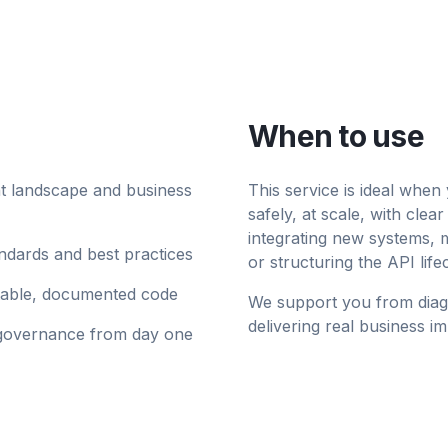
When to use
nt landscape and business
This service is ideal whe
safely, at scale, with cl
integrating new systems, m
andards and best practices
or structuring the API life
stable, documented code
We support you from diagn
delivering real business im
d governance from day one