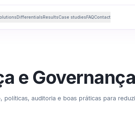
olutions
Differentials
Results
Case studies
FAQ
Contact
ça e Governanç
 políticas, auditoria e boas práticas para reduz