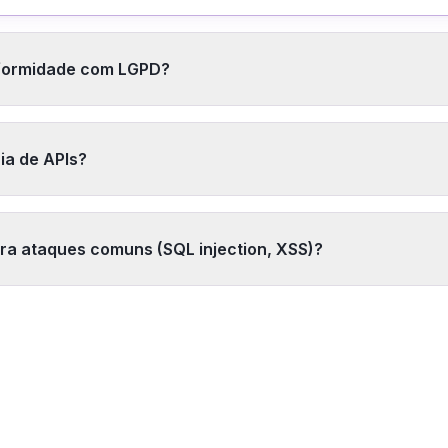
formidade com LGPD?
 de dados (coletar apenas necessário), criptografia em tr
mização quando possível, auditoria de acessos e APIs par
ria de APIs?
rtabilidade). Revisamos contratos DPA com fornecedores.
 acessos (quem, quando, o quê, resultado) em logs imutáve
ssos fora de horário, volume suspeito e falhas de autenti
a ataques comuns (SQL injection, XSS)?
gação forense quando necessário.
 entrada, sanitização de dados, prepared statements (evita 
 rate limiting (DDoS), CORS configurado corretamente e te
T). Seguimos OWASP API Security Top 10.