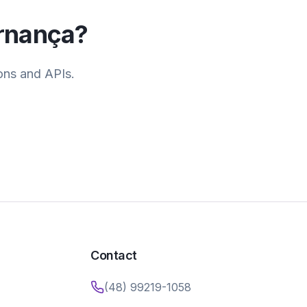
rnança
?
ons and APIs.
Contact
(48) 99219-1058