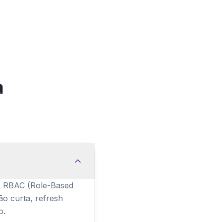
a
e RBAC (Role-Based
o curta, refresh
o.