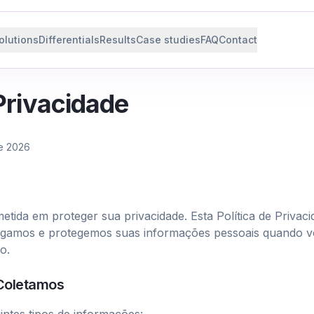
olutions
Differentials
Results
Case studies
FAQ
Contact
 Privacidade
de 2026
ida em proteger sua privacidade. Esta Política de Privac
lgamos e protegemos suas informações pessoais quando voc
o.
 Coletamos