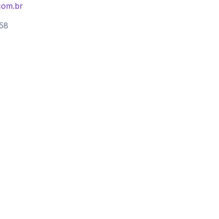
com.br
58